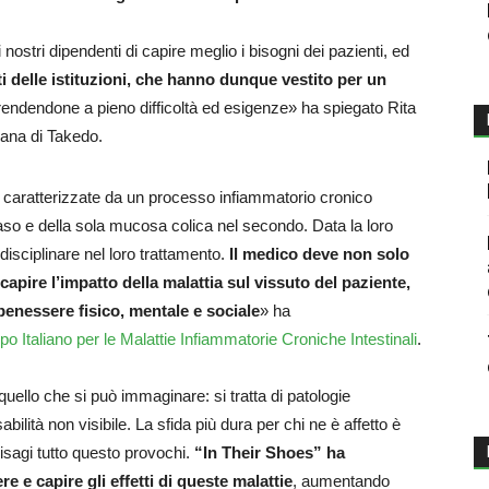
ostri dipendenti di capire meglio i bisogni dei pazienti, ed
i delle istituzioni, che hanno dunque vestito per un
ndendone a pieno difficoltà ed esigenze» ha spiegato Rita
liana di Takedo.
 caratterizzate da un processo infiammatorio cronico
aso e della sola mucosa colica nel secondo. Data la loro
sciplinare nel loro trattamento.
Il medico deve non solo
capire l’impatto della malattia sul vissuto del paziente,
 benessere fisico, mentale e sociale
» ha
o Italiano per le Malattie Infiammatorie Croniche Intestinali
.
quello che si può immaginare: si tratta di patologie
abilità non visibile. La sfida più dura per chi ne è affetto è
disagi tutto questo provochi.
“In Their Shoes” ha
 e capire gli effetti di queste malattie
, aumentando