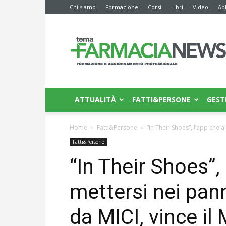
Chi siamo
Formazione
Corsi
Libri
Video
Ab
Farmacia
News
ATTUALITÀ
FATTI&PERSONE
GEST
Home
Fatti&Persone
“In Their Shoes”, l’app che a
Fatti&Persone
“In Their Shoes”,
mettersi nei pann
da MICI, vince i