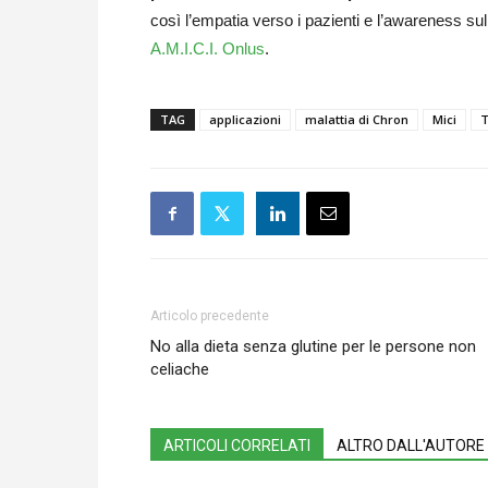
così l’empatia verso i pazienti e l’awareness su
A.M.I.C.I. Onlus
.
TAG
applicazioni
malattia di Chron
Mici
T
Articolo precedente
No alla dieta senza glutine per le persone non
celiache
ARTICOLI CORRELATI
ALTRO DALL'AUTORE