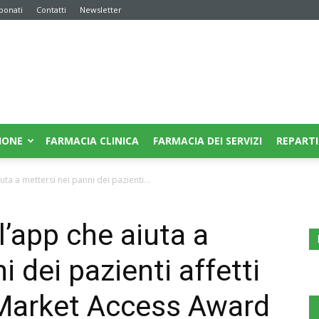
bonati
Contatti
Newsletter
IONE
FARMACIA CLINICA
FARMACIA DEI SERVIZI
REPARTI
iuta a mettersi nei panni dei pazienti...
 l’app che aiuta a
i dei pazienti affetti
l Market Access Award