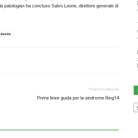
lla patologia» ha concluso Salvo Leone, direttore generale di
akeda
Prossimo articolo
Prime linee guida per la sindrome Ring14
Sc
u
ca