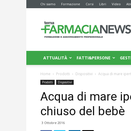
Chi siamo
Formazione
Corsi
Libri
Video
Ab
Farmacia
News
ATTUALITÀ
FATTI&PERSONE
GEST
Home
Prodotti
Dispositivi
Acqua di mare ipert
Prodotti
Dispositivi
Acqua di mare ipe
chiuso del bebè
3 Ottobre 2016