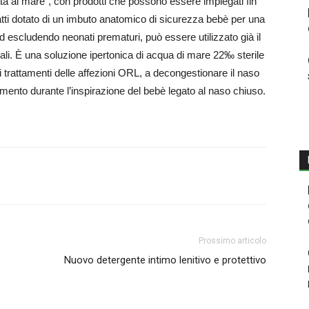
a al mare”, con prodotti che possono essere impiegati fin
tti dotato di un imbuto anatomico di sicurezza bebè per una
d escludendo neonati prematuri, può essere utilizzato già il
asali. È una soluzione ipertonica di acqua di mare 22‰ sterile
trattamenti delle affezioni ORL, a decongestionare il naso
amento durante l’inspirazione del bebè legato al naso chiuso.
Prossimo articolo
Nuovo detergente intimo lenitivo e protettivo