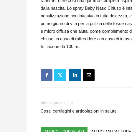
Marimer offre così una gamma completa “ispirat
dalla nascita. Lo spray Baby Naso Chiuso è infa
nebulizzazione non invasiva in tutta dolcezza, e
primo giorno di vita per la pulizia delle fosse n
e micro diffusa che aiuta, come complemento di 
chiuso, in caso di raffreddore o in caso di intas
In flacone da 100 ml.
Articolo precedente
Ossa, cartilagini e articolazioni in salute
ARTICOLI CORRELATI
ALTRO DALL'AUTORE