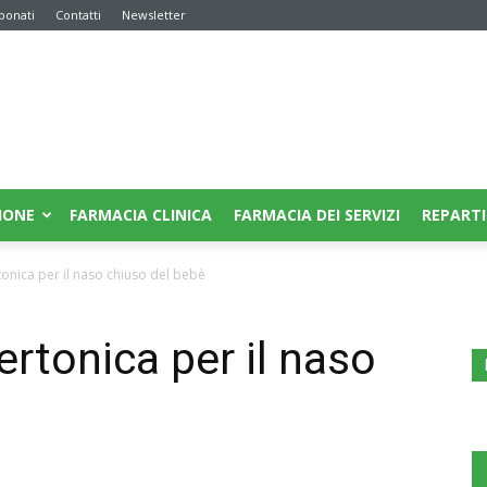
bonati
Contatti
Newsletter
IONE
FARMACIA CLINICA
FARMACIA DEI SERVIZI
REPARTI
onica per il naso chiuso del bebè
rtonica per il naso