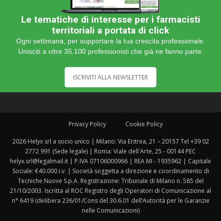
Le tematiche di interesse per i farmacisti
territoriali a portata di click
Ogni settimana, per supportare la tua crescita professionale.
Unisciti a oltre 35.100 professionisti che già ne fanno parte.
ISCRIVITI ALLA NEWSLETTER
Privacy Policy
Cookie Policy
2026 Helyx srl a socio unico | Milano: Via Eritrea, 21 – 20157 Tel +39 02
2772 991 (Sede legale) | Roma: Viale dell'Arte, 25 - 00144 PEC
helyx.srl@legalmail.it | P.IVA 07106000966 | REA MI - 1935962 | Capitale
Sociale: €40.000 i.v. | Società soggetta a direzione e coordinamento di
Tecniche Nuove S.p.A. Registrazione: Tribunale di Milano n. 585 del
21/10/2003. Iscritta al ROC Registro degli Operatori di Comunicazione al
n° 6419 (delibera 236/01/Cons del 30.6.01 dell’Autorità per le Garanzie
nelle Comunicazioni)