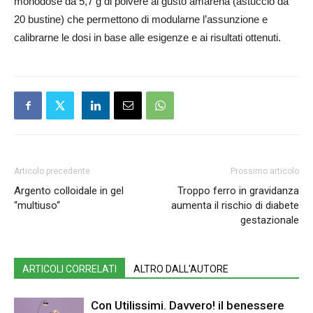
monodose da 5,7 g di polvere al gusto amarena (astuccio da
20 bustine) che permettono di modularne l’assunzione e
calibrarne le dosi in base alle esigenze e ai risultati ottenuti.
Articolo precedente
Prossimo articolo
Argento colloidale in gel
Troppo ferro in gravidanza
“multiuso“
aumenta il rischio di diabete
gestazionale
ARTICOLI CORRELATI
ALTRO DALL'AUTORE
Con Utilissimi. Davvero! il benessere