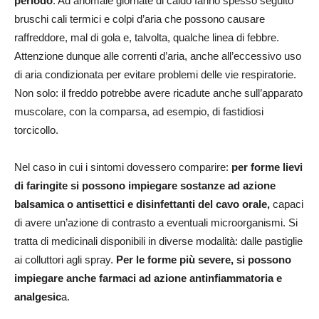
periodo
. Ad anomale giornate di caldo fanno spesso seguito
bruschi cali termici e colpi d’aria che possono causare
raffreddore, mal di gola e, talvolta, qualche linea di febbre.
Attenzione dunque alle correnti d’aria, anche all’eccessivo uso
di aria condizionata per evitare problemi delle vie respiratorie.
Non solo: il freddo potrebbe avere ricadute anche sull’apparato
muscolare, con la comparsa, ad esempio, di fastidiosi
torcicollo.
Nel caso in cui i sintomi dovessero comparire:
per forme lievi
di faringite si possono impiegare sostanze ad azione
balsamica o antisettici e disinfettanti del cavo orale,
capaci
di avere un’azione di contrasto a eventuali microorganismi. Si
tratta di medicinali disponibili in diverse modalità: dalle pastiglie
ai colluttori agli spray.
Per le forme più severe, si possono
impiegare anche farmaci ad azione antinfiammatoria e
analgesic
a.