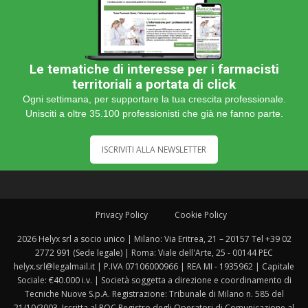
Le tematiche di interesse per i farmacisti
territoriali a portata di click
Ogni settimana, per supportare la tua crescita professionale.
Unisciti a oltre 35.100 professionisti che già ne fanno parte.
ISCRIVITI ALLA NEWSLETTER
Privacy Policy
Cookie Policy
2026 Helyx srl a socio unico | Milano: Via Eritrea, 21 – 20157 Tel +39 02
2772 991 (Sede legale) | Roma: Viale dell'Arte, 25 - 00144 PEC
helyx.srl@legalmail.it | P.IVA 07106000966 | REA MI - 1935962 | Capitale
Sociale: €40.000 i.v. | Società soggetta a direzione e coordinamento di
Tecniche Nuove S.p.A. Registrazione: Tribunale di Milano n. 585 del
21/10/2003. Iscritta al ROC Registro degli Operatori di Comunicazione al