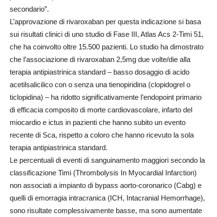
secondario”.
L’approvazione di rivaroxaban per questa indicazione si basa
sui risultati clinici di uno studio di Fase III, Atlas Acs 2-Timi 51,
che ha coinvolto oltre 15.500 pazienti. Lo studio ha dimostrato
che l’associazione di rivaroxaban 2,5mg due volte/die alla
terapia antipiastrinica standard – basso dosaggio di acido
acetilsalicilico con o senza una tienopiridina (clopidogrel o
ticlopidina) – ha ridotto significativamente l’endopoint primario
di efficacia composito di morte cardiovascolare, infarto del
miocardio e ictus in pazienti che hanno subito un evento
recente di Sca, rispetto a coloro che hanno ricevuto la sola
terapia antipiastrinica standard.
Le percentuali di eventi di sanguinamento maggiori secondo la
classificazione Timi (Thrombolysis In Myocardial Infarction)
non associati a impianto di bypass aorto-coronarico (Cabg) e
quelli di emorragia intracranica (ICH, Intacranial Hemorrhage),
sono risultate complessivamente basse, ma sono aumentate