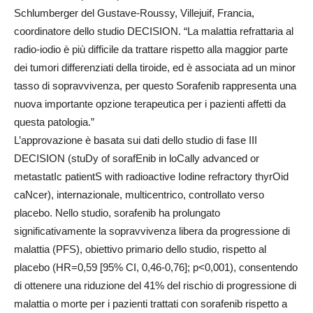
Schlumberger del Gustave-Roussy, Villejuif, Francia,
coordinatore dello studio DECISION. “La malattia refrattaria al
radio-iodio è più difficile da trattare rispetto alla maggior parte
dei tumori differenziati della tiroide, ed è associata ad un minor
tasso di sopravvivenza, per questo Sorafenib rappresenta una
nuova importante opzione terapeutica per i pazienti affetti da
questa patologia.”
L’approvazione è basata sui dati dello studio di fase III
DECISION (stuDy of sorafEnib in loCally advanced or
metastatIc patientS with radioactive Iodine refractory thyrOid
caNcer), internazionale, multicentrico, controllato verso
placebo. Nello studio, sorafenib ha prolungato
significativamente la sopravvivenza libera da progressione di
malattia (PFS), obiettivo primario dello studio, rispetto al
placebo (HR=0,59 [95% CI, 0,46-0,76]; p<0,001), consentendo
di ottenere una riduzione del 41% del rischio di progressione di
malattia o morte per i pazienti trattati con sorafenib rispetto a