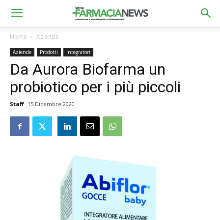
Home
Aziende
Aziende
Prodotti
Integratori
Da Aurora Biofarma un
probiotico per i più piccoli
Staff
15 Dicembre 2020