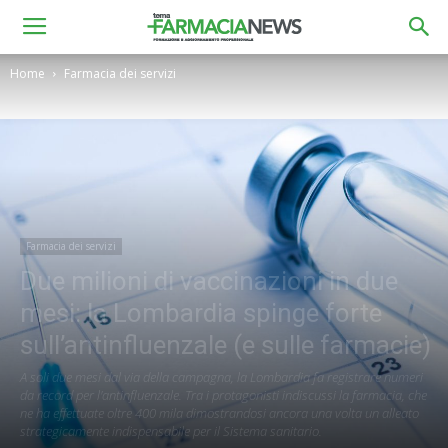
Home
Farmacia dei servizi
Farmacia dei servizi
Due milioni di vaccinazioni in due
mesi: la Lombardia spinge forte
sull’antinfluenzale (e sulle farmacie)
A soli due mesi dal via della campagna, la Lombardia fa registrare numeri
da record per l'antinfluenzale. Tra i protagonisti indiscussi la farmacia, che
ne ha effettuate oltre 400 mila dimostrandosi ancora una volta un alleato
strategicamente indispensabile per il Sistema sanitario.