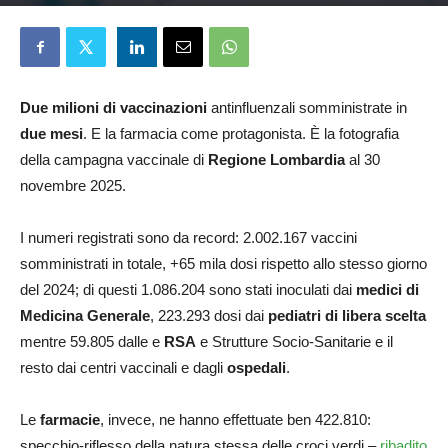
Redazione
2 Dicembre 2025
Due milioni di vaccinazioni
antinfluenzali somministrate in
due mesi
. E la farmacia come protagonista. È la fotografia
della campagna vaccinale di
Regione Lombardia
al 30
novembre 2025.
I numeri registrati sono da record: 2.002.167 vaccini
somministrati in totale, +65 mila dosi rispetto allo stesso giorno
del 2024; di questi 1.086.204 sono stati inoculati dai
medici di
Medicina Generale
, 223.293 dosi dai
pediatri
di libera scelta
mentre 59.805 dalle e
RSA
e Strutture Socio-Sanitarie e il
resto dai centri vaccinali e dagli
ospedali
.
Le
farmacie
, invece, ne hanno effettuate ben 422.810:
specchio-riflesso della natura stessa delle croci verdi –
ribadito