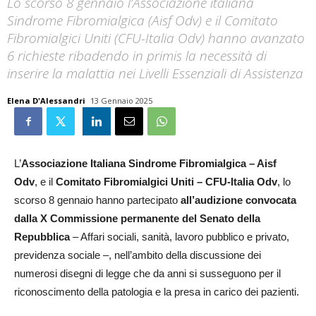
Lo scorso 8 gennaio l’Associazione italiana
Sindrome Fibromialgica (Aisf Odv) e il Comitato
Fibromialgici Uniti (CFU-Italia Odv) hanno avanzato
6 richieste ribadendo in primis la necessità di
inserire la malattia nei Livelli Essenziali di Assistenza
Elena D'Alessandri
13 Gennaio 2025
L’
Associazione Italiana Sindrome Fibromialgica – Aisf
Odv
, e il
Comitato Fibromialgici Uniti – CFU-Italia Odv
, lo
scorso 8 gennaio hanno partecipato
all’audizione convocata
dalla X Commissione permanente del Senato della
Repubblica
– Affari sociali, sanità, lavoro pubblico e privato,
previdenza sociale –, nell’ambito della discussione dei
numerosi disegni di legge che da anni si susseguono per il
riconoscimento della patologia e la presa in carico dei pazienti.