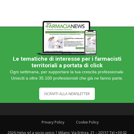
Le tematiche di interesse per i farmacisti
territoriali a portata di click
Ogni settimana, per supportare la tua crescita professionale.
Unisciti a oltre 35.100 professionisti che già ne fanno parte.
ISCRIVITI ALLA NEWSLETTER
Privacy Policy
Cookie Policy
2026 Helyx srl a socio unico | Milano: Via Eritrea, 21 – 20157 Tel +39 02