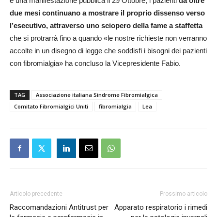
e una manifestazione pubblica il 29 Ottobre, i pazienti
da oltre
due mesi continuano a mostrare il proprio dissenso verso
l’esecutivo, attraverso uno sciopero della fame a staffetta
che si protrarrà fino a quando «le nostre richieste non verranno
accolte in un disegno di legge che soddisfi i bisogni dei pazienti
con fibromialgia» ha concluso la Vicepresidente Fabio.
TAG
Associazione italiana Sindrome Fibromialgica
Comitato Fibromialgici Uniti
fibromialgia
Lea
Articolo precedente
Prossimo articolo
Raccomandazioni Antitrust per
Apparato respiratorio i rimedi