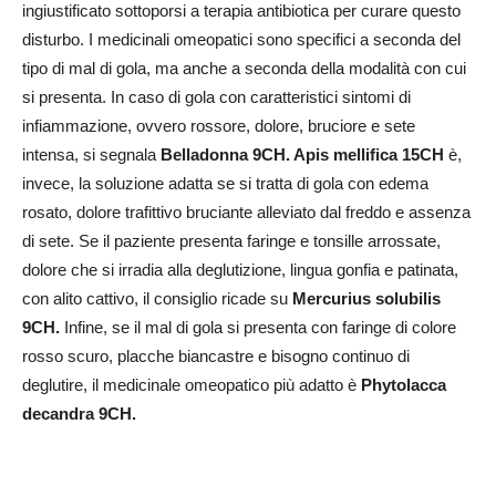
ingiustificato sottoporsi a terapia antibiotica per curare questo
disturbo. I medicinali omeopatici sono specifici a seconda del
tipo di mal di gola, ma anche a seconda della modalità con cui
si presenta. In caso di gola con caratteristici sintomi di
infiammazione, ovvero rossore, dolore, bruciore e sete
intensa, si segnala
Belladonna 9CH. Apis mellifica 15CH
è,
invece, la soluzione adatta se si tratta di gola con edema
rosato, dolore trafittivo bruciante alleviato dal freddo e assenza
di sete. Se il paziente presenta faringe e tonsille arrossate,
dolore che si irradia alla deglutizione, lingua gonfia e patinata,
con alito cattivo, il consiglio ricade su
Mercurius solubilis
9CH.
Infine, se il mal di gola si presenta con faringe di colore
rosso scuro, placche biancastre e bisogno continuo di
deglutire, il medicinale omeopatico più adatto è
Phytolacca
decandra 9CH.