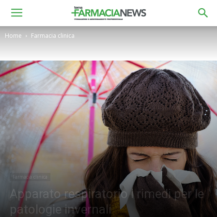
Home
Farmacia clinica
Farmacia clinica
Apparato respiratorio i rimedi per le
patologie invernali