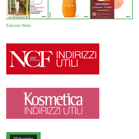
Edicola Web
l’Erborista