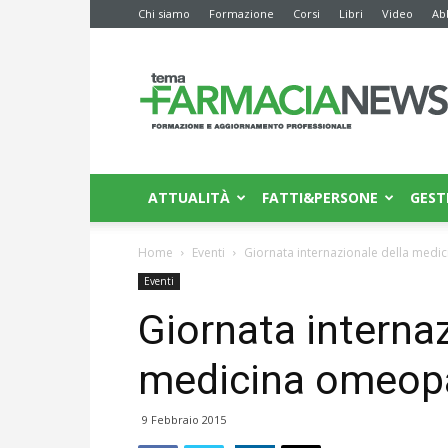
Chi siamo
Formazione
Corsi
Libri
Video
Ab
Farmacia
News
ATTUALITÀ
FATTI&PERSONE
GEST
Home
Eventi
Giornata internazionale della medi
Eventi
Giornata internaz
medicina omeop
9 Febbraio 2015