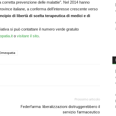
una corretta prevenzione delle malattie”. Nel 2014 hanno
province italiane, a conferma dell’interesse crescente verso
incipio di libertà di scelta terapeutica di medici e di
ziativa si può contattare il numero verde gratuito
patia.it
o
visitare il sito
.
Omeopatia
Prossimo articolo
Federfarma: liberalizzazioni distruggerebbero il
servizio farmaceutico