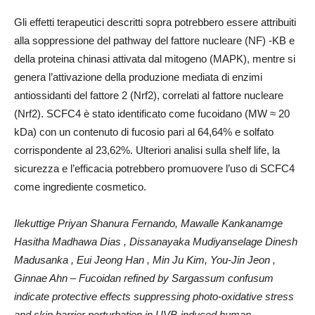
Gli effetti terapeutici descritti sopra potrebbero essere attribuiti
alla soppressione del pathway del fattore nucleare (NF) -KB e
della proteina chinasi attivata dal mitogeno (MAPK), mentre si
genera l’attivazione della produzione mediata di enzimi
antiossidanti del fattore 2 (Nrf2), correlati al fattore nucleare
(Nrf2). SCFC4 è stato identificato come fucoidano (MW ≈ 20
kDa) con un contenuto di fucosio pari al 64,64% e solfato
corrispondente al 23,62%. Ulteriori analisi sulla shelf life, la
sicurezza e l’efficacia potrebbero promuovere l’uso di SCFC4
come ingrediente cosmetico.
Ilekuttige Priyan Shanura Fernando, Mawalle Kankanamge
Hasitha Madhawa Dias , Dissanayaka Mudiyanselage Dinesh
Madusanka , Eui Jeong Han , Min Ju Kim, You-Jin Jeon ,
Ginnae Ahn – Fucoidan refined by Sargassum confusum
indicate protective effects suppressing photo-oxidative stress
and skin barrier perturbation in UVB-induced human