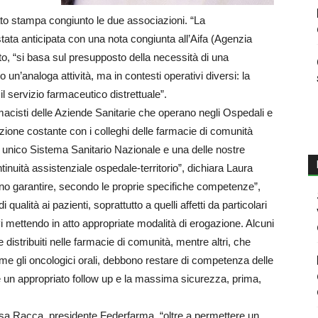
to stampa congiunto le due associazioni. “La
stata anticipata con una nota congiunta all’Aifa (Agenzia
, “si basa sul presupposto della necessità di una
un’analoga attività, ma in contesti operativi diversi: la
l servizio farmaceutico distrettuale”.
macisti delle Aziende Sanitarie che operano negli Ospedali e
azione costante con i colleghi delle farmacie di comunità
 un unico Sistema Sanitario Nazionale e una delle nostre
tinuità assistenziale ospedale-territorio”, dichiara Laura
evono garantire, secondo le proprie specifiche competenze”,
ualità ai pazienti, soprattutto a quelli affetti da particolari
i mettendo in atto appropriate modalità di erogazione. Alcuni
istribuiti nelle farmacie di comunità, mentre altri, che
me gli oncologici orali, debbono restare di competenza delle
e un appropriato follow up e la massima sicurezza, prima,
sa Racca, presidente Federfarma, “oltre a permettere un