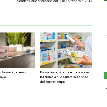
Scadenziario tributario dall’1 al 15 febbraio 2014
i farmaci generici:
Formazione, ricerca e pratica: così
ualia
la farmacia può aiutare nelle sfide
del nostro tempo
Sc
u
ca