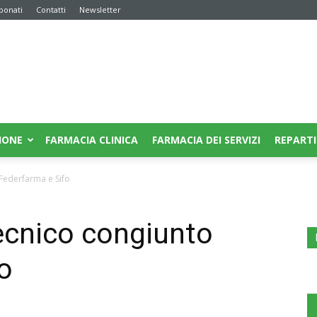
bonati
Contatti
Newsletter
IONE
FARMACIA CLINICA
FARMACIA DEI SERVIZI
REPARTI
 Federfarma e Sifo
tecnico congiunto
o