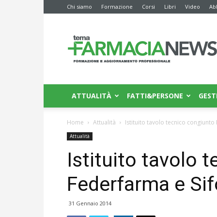
Chi siamo
Formazione
Corsi
Libri
Video
Ab
Farmacia
News
ATTUALITÀ
FATTI&PERSONE
GEST
Home
Attualità
Istituito tavolo tecnico congiunto
Attualità
Istituito tavolo 
Federfarma e Sif
31 Gennaio 2014