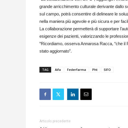
grande arricchimento culturale derivante dallo 
sul campo, potrà consentire di delineare le soluz
nella maniera più agevole e più sicura e per fac
La collaborazione permetterà di supportare l’au
esigenze dei pazienti, valorizzando le professiona
“Ricordiamo, osserva Annarosa Racca, “che il P
stato aggiornato”.
TAG
Aifa
Federfarma
Pht
SIFO
Articolo precedente