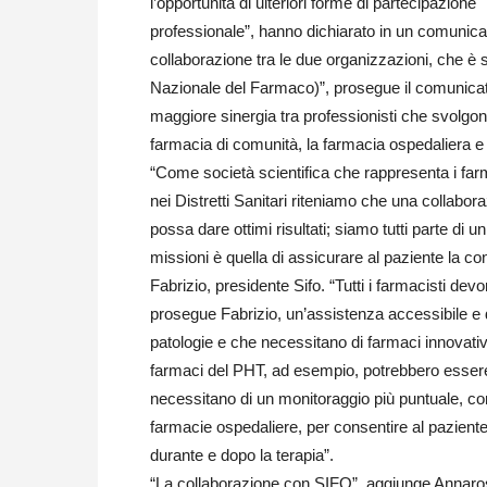
l’opportunità di ulteriori forme di partecipazione
professionale”, hanno dichiarato in un comunica
collaborazione tra le due organizzazioni, che è 
Nazionale del Farmaco)”, prosegue il comunicato
maggiore sinergia tra professionisti che svolgono 
farmacia di comunità, la farmacia ospedaliera e i
“Come società scientifica che rappresenta i far
nei Distretti Sanitari riteniamo che una collabor
possa dare ottimi risultati; siamo tutti parte di
missioni è quella di assicurare al paziente la con
Fabrizio, presidente Sifo. “Tutti i farmacisti d
prosegue Fabrizio, un’assistenza accessibile e di q
patologie e che necessitano di farmaci innovativ
farmaci del PHT, ad esempio, potrebbero essere d
necessitano di un monitoraggio più puntuale, co
farmacie ospedaliere, per consentire al pazient
durante e dopo la terapia”.
“La collaborazione con SIFO”, aggiunge Annaro