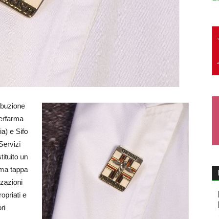
ribuzione
derfarma
ia) e Sifo
Servizi
ituito un
rima tappa
zzazioni
opriati e
ri