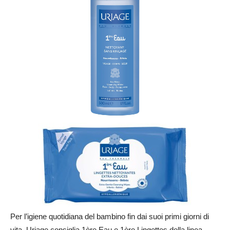
Per l’igiene quotidiana del bambino fin dai suoi primi giorni di
vita, Uriage consiglia 1ère Eau e 1ère Lingettes della linea