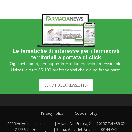
Le tematiche di interesse per i farmacisti
territoriali a portata di click
Ogni settimana, per supportare la tua crescita professionale.
Unisciti a oltre 35.100 professionisti che già ne fanno parte.
ISCRIVITI ALLA NEWSLETTER
Privacy Policy
Cookie Policy
2026 Helyx srl a socio unico | Milano: Via Eritrea, 21 – 20157 Tel +39 02
2772 991 (Sede legale) | Roma: Viale dell'Arte, 25 - 00144 PEC