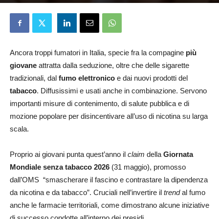
Francesca Morelli
31 Maggio 2026
Ancora troppi fumatori in Italia, specie fra la compagine
più
giovane
attratta dalla seduzione, oltre che delle sigarette
tradizionali, dal
fumo elettronico
e dai nuovi prodotti del
tabacco
. Diffusissimi e usati anche in combinazione. Servono
importanti misure di contenimento, di salute pubblica e di
mozione popolare per disincentivare all’uso di nicotina su larga
scala.
Proprio ai giovani punta quest’anno il
claim
della
Giornata
Mondiale senza tabacco 2026
(31 maggio), promosso
dall’OMS “smascherare il fascino e contrastare la dipendenza
da nicotina e da tabacco”. Cruciali nell’invertire il
trend
al fumo
anche le farmacie territoriali, come dimostrano alcune iniziative
di successo condotte all’interno dei presidi.