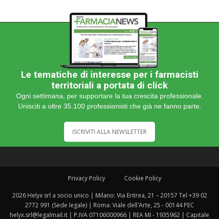
Le tematiche di interesse per i farmacisti
territoriali a portata di click
Ogni settimana, per supportare la tua crescita professionale.
Unisciti a oltre 35.100 professionisti che già ne fanno parte.
ISCRIVITI ALLA NEWSLETTER
Privacy Policy
Cookie Policy
2026 Helyx srl a socio unico | Milano: Via Eritrea, 21 – 20157 Tel +39 02
2772 991 (Sede legale) | Roma: Viale dell'Arte, 25 - 00144 PEC
helyx.srl@legalmail.it | P.IVA 07106000966 | REA MI - 1935962 | Capitale