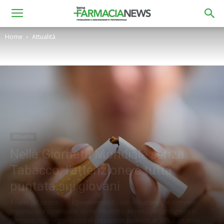
Home
Attualità
Attualità
Nella Giornata Mondiale senza
Tabacco, l’attenzione è tutta
puntata sui giovani
Il ruolo del farmacista è fondamentale: i dati mostrano che interventi
organizzati e continuativi danno risultati concreti: i percorsi gestiti in
farmacia raggiungono tassi di cessazione superiori al 50% a un anno.