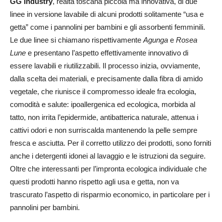
GG Industry
, realtà toscana piccola ma innovativa, di due
linee in versione lavabile di alcuni prodotti solitamente “usa e
getta” come i pannolini per bambini e gli assorbenti femminili.
Le due linee si chiamano rispettivamente
Agunga
e
Rosea
Lune
e presentano l’aspetto effettivamente innovativo di
essere lavabili e riutilizzabili. Il processo inizia, ovviamente,
dalla scelta dei materiali, e precisamente dalla fibra di amido
vegetale, che riunisce il compromesso ideale fra ecologia,
comodità e salute: ipoallergenica ed ecologica, morbida al
tatto, non irrita l’epidermide, antibatterica naturale, attenua i
cattivi odori e non surriscalda mantenendo la pelle sempre
fresca e asciutta. Per il corretto utilizzo dei prodotti, sono forniti
anche i detergenti idonei al lavaggio e le istruzioni da seguire.
Oltre che interessanti per l’impronta ecologica individuale che
questi prodotti hanno rispetto agli usa e getta, non va
trascurato l’aspetto di risparmio economico, in particolare per i
pannolini per bambini.