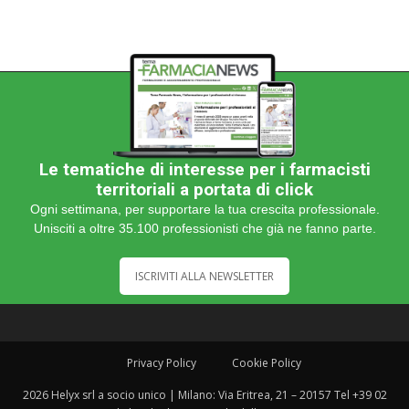
Le tematiche di interesse per i farmacisti
territoriali a portata di click
Ogni settimana, per supportare la tua crescita professionale.
Unisciti a oltre 35.100 professionisti che già ne fanno parte.
ISCRIVITI ALLA NEWSLETTER
Privacy Policy
Cookie Policy
2026 Helyx srl a socio unico | Milano: Via Eritrea, 21 – 20157 Tel +39 02