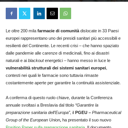
Elena D'Alessandri
15 Giugno 2026
Le oltre 200 mila
farmacie di comunità
dislocate in 33 Paesi
europei rappresentano uno dei presidi sanitari più accessibili e
resilienti del Continente. Le recenti crisi – che hanno spaziato
dalle pandemie alle carenze di medicinali, fino ai disastri
naturali e ai
blackout
energetici – hanno messo in luce le
vulnerabilità strutturali dei sistemi sanitari europei
,
contesti nei quali le farmacie sono tuttavia rimaste
costantemente aperte per garantire la continuità assistenziale.
A conferma di questo ruolo chiave, durante la Conferenza
annuale svoltasi a Breslavia dal titolo
“Garantire la
preparazione sanitaria dell’Europa”
, il
PGEU –
Pharmaceutical
Group of the European Union
,
ha presentato il suo nuovo
Position Paper sulla preparazione sanitaria
. Il documento