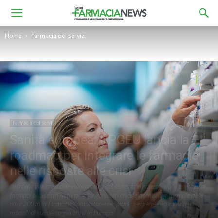
Home
Farmacia dei servizi
Farmacia dei servizi
Sanità europea: il PGEU lancia la
roadmap per integrare le farmacie
nelle risposte alle crisi
Di fronte alle crescenti vulnerabilità del sistema europeo – dalle carenze di
farmaci ai disastri naturali – l'organismo chiede l'inclusione formale delle
oltre 200 mila farmacie comunitarie nei piani di emergenza e illustra i
modelli di successo già attivi in Europa.