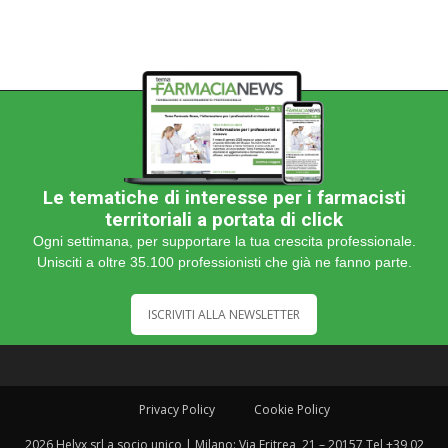
Le tematiche di interesse per i farmacisti
territoriali a portata di click
Ogni settimana, per supportare la tua crescita professionale.
Unisciti a oltre 35.100 professionisti che già ne fanno parte.
ISCRIVITI ALLA NEWSLETTER
Privacy Policy
Cookie Policy
2026 Helyx srl a socio unico | Milano: Via Eritrea, 21 – 20157 Tel +39 02