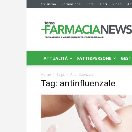
Chi siamo
Formazione
Corsi
Libri
Video
Ab
Farmacia
News
ATTUALITÀ
FATTI&PERSONE
GEST
Home
Tags
Antinfluenzale
Tag: antinfluenzale