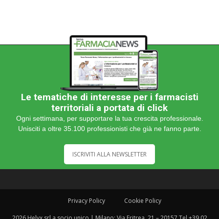
Le tematiche di interesse per i farmacisti
territoriali a portata di click
Ogni settimana, per supportare la tua crescita professionale.
Unisciti a oltre 35.100 professionisti che già ne fanno parte.
ISCRIVITI ALLA NEWSLETTER
Privacy Policy
Cookie Policy
2026 Helyx srl a socio unico | Milano: Via Eritrea, 21 – 20157 Tel +39 02