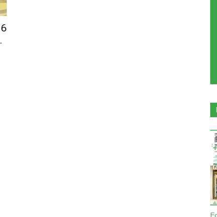
16
.
E