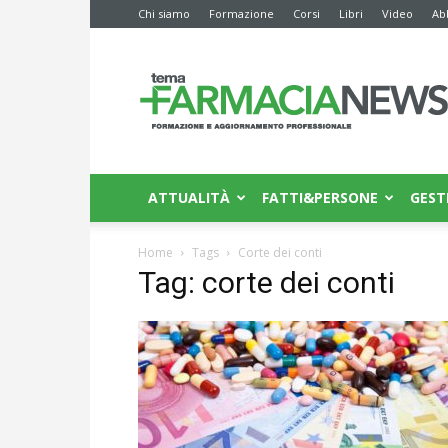
Chi siamo
Formazione
Corsi
Libri
Video
Ab
Farmacia
News
ATTUALITÀ
FATTI&PERSONE
GEST
Home
Tags
Corte dei conti
Tag: corte dei conti