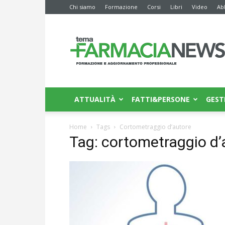
Chi siamo
Formazione
Corsi
Libri
Video
Ab
Farmacia
News
ATTUALITÀ
FATTI&PERSONE
GEST
Home
Tags
Cortometraggio d’autore
Tag: cortometraggio d’