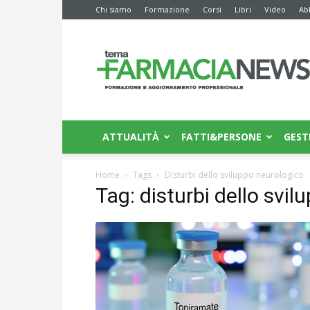
Chi siamo
Formazione
Corsi
Libri
Video
Ab
Farmacia
News
ATTUALITÀ
FATTI&PERSONE
GEST
Home
Tags
Disturbi dello sviluppo neurologico
Tag: disturbi dello svi