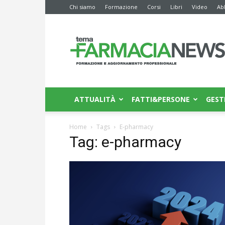
Chi siamo
Formazione
Corsi
Libri
Video
Ab
Farmacia
News
ATTUALITÀ
FATTI&PERSONE
GEST
Home
Tags
E-pharmacy
Tag: e-pharmacy