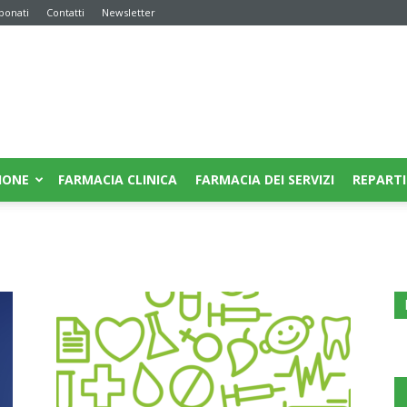
bonati
Contatti
Newsletter
IONE
FARMACIA CLINICA
FARMACIA DEI SERVIZI
REPARTI