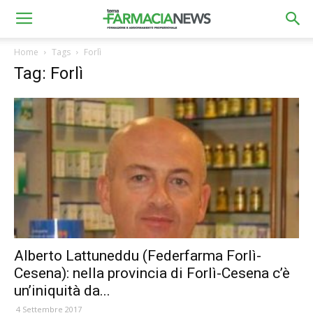
Home
Tags
Forlì
Tag: Forlì
Alberto Lattuneddu (Federfarma Forlì-
Cesena): nella provincia di Forlì-Cesena c’è
un’iniquità da...
4 Settembre 2017