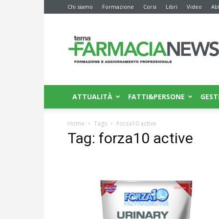
Chi siamo
Formazione
Corsi
Libri
Video
Ab
Farmacia
News
ATTUALITÀ
FATTI&PERSONE
GEST
Home
Tags
Forza10 active
Tag: forza10 active