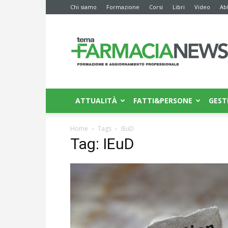
Chi siamo
Formazione
Corsi
Libri
Video
Ab
Farmacia
News
ATTUALITÀ
FATTI&PERSONE
GEST
Home
Tags
IEuD
Tag: IEuD