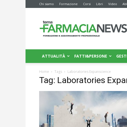
Chi siamo
Formazione
Corsi
Libri
Video
Ab
Farmacia
News
ATTUALITÀ
FATTI&PERSONE
GEST
Home
Tags
Laboratories Expanscience
Tag: Laboratories Exp