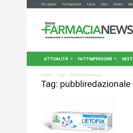
Chi siamo
Formazione
Corsi
Libri
Video
Ab
Farmacia
News
ATTUALITÀ
FATTI&PERSONE
GEST
Home
Tags
Pubbliredazionale
Tag: pubbliredazionale