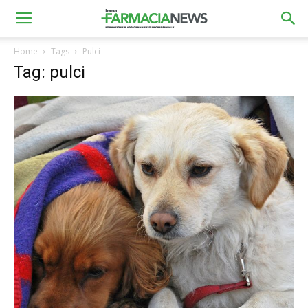
Home
Tags
Pulci
Tag: pulci