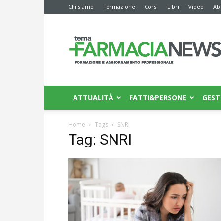
Chi siamo
Formazione
Corsi
Libri
Video
Ab
Farmacia
News
ATTUALITÀ
FATTI&PERSONE
GEST
Home
Tags
SNRI
Tag: SNRI