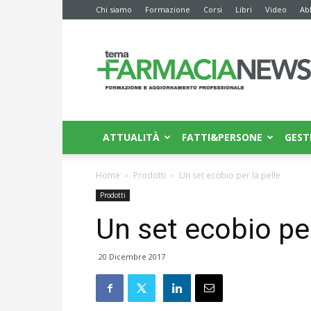
Chi siamo
Formazione
Corsi
Libri
Video
Ab
Farmacia
News
ATTUALITÀ
FATTI&PERSONE
GEST
Home
Prodotti
Un set ecobio per la pelle
Prodotti
Un set ecobio per
20 Dicembre 2017