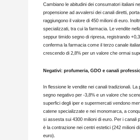
Cambiano le abitudini dei consumatori italiani n
propensione ad avvalersi dei canali diretti, port
raggiungono il valore di 450 milioni di euro. Inol
specializzati, tra cui la farmacia. Le vendite nel
seppur timido segno di ripresa, registrando +0,3%
conferma la farmacia come il terzo canale italia
crescendo di 2,8% per un valore che ormai super
Negativi: profumeria, GDO e canali professio
In flessione le vendite nei canali tradizionali. L
segno negativo per -3,8% e un valore che scende
superfici degli iper e supermercati vendono men
catene specializzate e nei monomarca, a conqui
si assesta sui 4300 milioni di euro. Per i canali 
è la contrazione nei centri estetici (242 milioni d
euro).