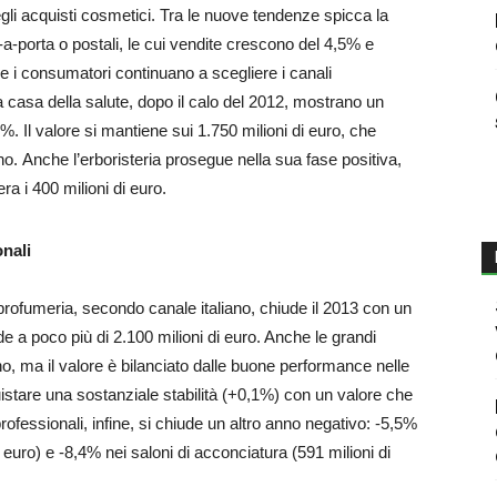
egli acquisti cosmetici. Tra le nuove tendenze spicca la
a-a-porta o postali, le cui vendite crescono del 4,5% e
tre i consumatori continuano a scegliere i canali
la casa della salute, dopo il calo del 2012, mostrano un
. Il valore si mantiene sui 1.750 milioni di euro, che
no. Anche l’erboristeria prosegue nella sua fase positiva,
a i 400 milioni di euro.
nali
a profumeria, secondo canale italiano, chiude il 2013 con un
 a poco più di 2.100 milioni di euro. Anche le grandi
o, ma il valore è bilanciato dalle buone performance nelle
stare una sostanziale stabilità (+0,1%) con un valore che
professionali, infine, si chiude un altro anno negativo: -5,5%
i euro) e -8,4% nei saloni di acconciatura (591 milioni di