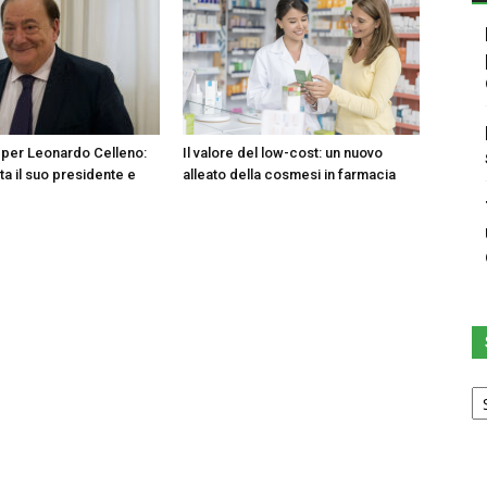
o per Leonardo Celleno:
Il valore del low-cost: un nuovo
ta il suo presidente e
alleato della cosmesi in farmacia
Sc
u
ca