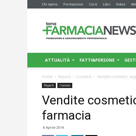
Chi siamo
Formazione
Corsi
Libri
Video
Ab
Farmacia
News
ATTUALITÀ
FATTI&PERSONE
GEST
Home
Reparti
Cosmesi
Vendite cosmetici, seg
Reparti
Cosmesi
Vendite cosmetic
farmacia
8 Aprile 2014