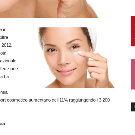
e in
oltre
l 2012.
nota
nazionale
’edizione
na ha
ensa
l’export cosmetico aumentano dell’11% raggiungendo i 3.200
cia