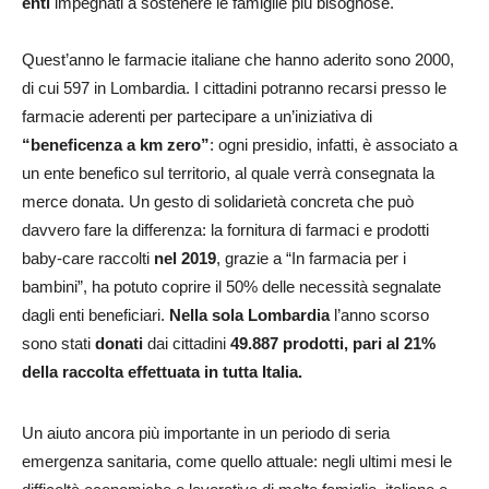
enti
impegnati a sostenere le famiglie più bisognose.
Quest’anno le farmacie italiane che hanno aderito sono 2000,
di cui 597 in Lombardia. I cittadini potranno recarsi presso le
farmacie aderenti per partecipare a un’iniziativa di
“beneficenza a km zero”
: ogni presidio, infatti, è associato a
un ente benefico sul territorio, al quale verrà consegnata la
merce donata. Un gesto di solidarietà concreta che può
davvero fare la differenza: la fornitura di farmaci e prodotti
baby-care raccolti
nel 2019
, grazie a “In farmacia per i
bambini”, ha potuto coprire il 50% delle necessità segnalate
dagli enti beneficiari.
Nella sola Lombardia
l’anno scorso
sono stati
donati
dai cittadini
49.887 prodotti, pari al 21%
della raccolta effettuata in tutta Italia.
Un aiuto ancora più importante in un periodo di seria
emergenza sanitaria, come quello attuale: negli ultimi mesi le