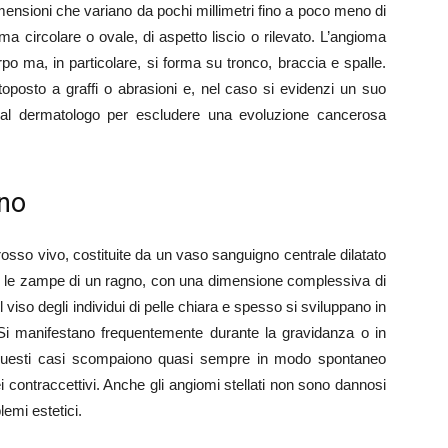
mensioni che variano da pochi millimetri fino a poco meno di
ma circolare o ovale, di aspetto liscio o rilevato. L’angioma
rpo ma, in particolare, si forma su tronco, braccia e spalle.
posto a graffi o abrasioni e, nel caso si evidenzi un suo
 al dermatologo per escludere una evoluzione cancerosa
gno
rosso vivo, costituite da un vaso sanguigno centrale dilatato
dano le zampe di un ragno, con una dimensione complessiva di
viso degli individui di pelle chiara e spesso si sviluppano in
 Si manifestano frequentemente durante la gravidanza o in
 questi casi scompaiono quasi sempre in modo spontaneo
 contraccettivi. Anche gli angiomi stellati non sono dannosi
emi estetici.