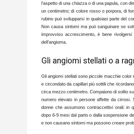
l’aspetto di una chiazza o di una papula, con di
un centimetro; di colore rosso o porpora, di for
rubino può svilupparsi in qualsiasi parte del co
Non causa sintomi ma può sanguinare se sotto
improvviso accrescimento, è bene rivolgersi
dell’angioma.
Gli angiomi stellati o a ra
Gli angiomi stellati sono piccole macchie color 
e circondato da capillari più sottili che ricor
circa mezzo centimetro. Compaiono di solito sul 
numero elevato in persone affette da cirrosi.
donne che assumono contraccettivi orali: in
dopo 6-9 mesi dal parto o dalla sospensione dei
e non causano sintomi ma possono creare probl