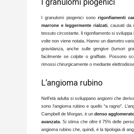
I granulomi piogenici
I granulomi piogenici sono
rigonfiamenti ca
marrone e leggermente rialzati
, causati da 
tessuto circostante. Il rigonfiamento si svilupp
volte non viene notata. Hanno un diametro varia
gravidanza, anche sulle gengive (tumori gra
facilmente se colpite o graffiate. Possono
rimossi chirurgicamente o mediante elettrodisse
L’angioma rubino
Nell’età adulta si sviluppano angiomi che derivano
sono l’angioma rubino e quello “a ragno”. L’
Campbell de Morgan, è un
denso agglomerato d
avanzata
. Si stima che oltre il 75% delle per
angioma rubino che, quindi, è la tipologia di 