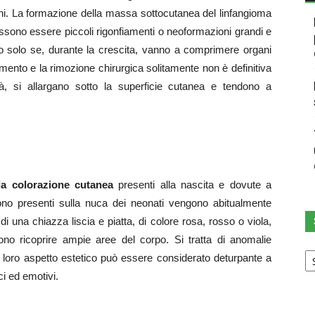
nni. La formazione della massa sottocutanea del linfangioma
ossono essere piccoli rigonfiamenti o neoformazioni grandi e
o solo se, durante la crescita, vanno a comprimere organi
amento e la rimozione chirurgica solitamente non è definitiva
tà, si allargano sotto la superficie cutanea e tendono a
la colorazione cutanea
presenti alla nascita e dovute a
no presenti sulla nuca dei neonati vengono abitualmente
di una chiazza liscia e piatta, di colore rosa, rosso o viola,
no ricoprire ampie aree del corpo. Si tratta di anomalie
Sc
 loro aspetto estetico può essere considerato deturpante a
u
ci ed emotivi.
ca