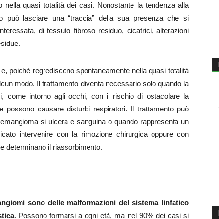
nella quasi totalità dei casi. Nonostante la tendenza alla
o può lasciare una “traccia” della sua presenza che si
eressata, di tessuto fibroso residuo, cicatrici, alterazioni
esidue.
 e, poiché regrediscono spontaneamente nella quasi totalità
n alcun modo. Il trattamento diventa necessario solo quando la
, come intorno agli occhi, con il rischio di ostacolare la
ve possono causare disturbi respiratori. Il trattamento può
’emangioma si ulcera e sanguina o quando rappresenta un
dicato intervenire con la rimozione chirurgica oppure con
 ne determinano il riassorbimento.
fangiomi sono delle malformazioni del sistema linfatico
stica
. Possono formarsi a ogni età, ma nel 90% dei casi si