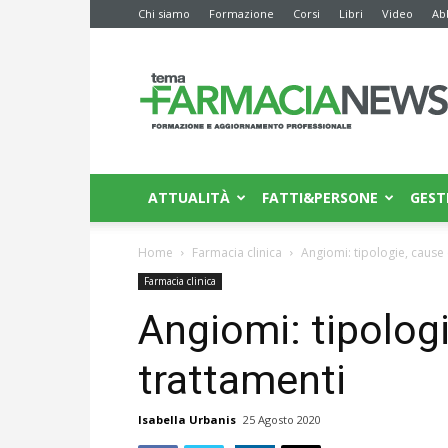
Chi siamo
Formazione
Corsi
Libri
Video
Ab
Farmacia
News
ATTUALITÀ
FATTI&PERSONE
GEST
Home
Farmacia clinica
Angiomi: tipologie, cause 
Farmacia clinica
Angiomi: tipolog
trattamenti
Isabella Urbanis
25 Agosto 2020