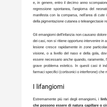
e, in genere, entro il decimo anno scompaiono 
regressione spontanea, l’angioma del neonat
manifesta con la comparsa, nell’area di cute int
della pigmentazione cutanea o teleangectasie r
Gli emangiomi dell’infanzia non causano dolore
dei casi, non si ritiene opportuno intervenire i
lesione cresce rapidamente in zone particolari
visione, o a livello del naso e della gola, do
essere necessario anche quando, raramente, l
grave problema estetico. In questi casi è in
farmaci specifici (cortisonici o interferone) che
I lifangiomi
Estremamente più rari degli emangiomi, i
lin
che possono essere di natura capillare o ci