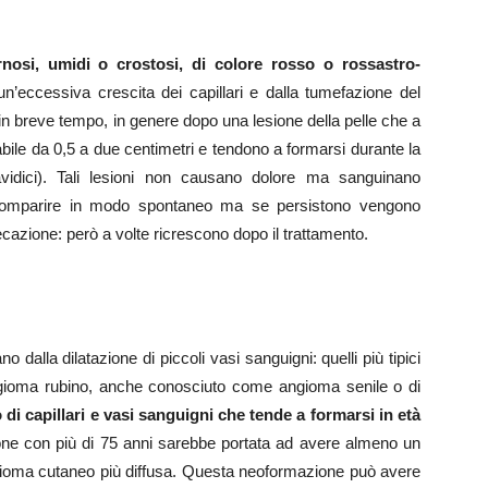
rnosi, umidi o crostosi, di colore rosso o rossastro-
un’eccessiva crescita dei capillari e dalla tumefazione del
a in breve tempo, in genere dopo una lesione della pelle che a
bile da 0,5 a due centimetri e tendono a formarsi durante la
vidici). Tali lesioni non causano dolore ma sanguinano
 scomparire in modo spontaneo ma se persistono vengono
cazione: però a volte ricrescono dopo il trattamento.
 dalla dilatazione di piccoli vasi sanguigni: quelli più tipici
angioma rubino, anche conosciuto come angioma senile o di
i capillari e vasi sanguigni che tende a formarsi in età
sone con più di 75 anni sarebbe portata ad avere almeno un
angioma cutaneo più diffusa. Questa neoformazione può avere