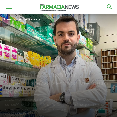
Home
Farmacia clinica
Farmacia clinica
Lotta all’AMR: il nuovo ruolo della
farmacia tra screening e
appropriatezza secondo Vladimiro
Grieco
L’AMR rappresenta una delle sfide sanitarie globali più urgenti, richiedendo
un cambio di paradigma che parta dal territorio. Un progetto promosso da
Fenagifar dimostra come le croci verdi possano trasformarsi in presidi di
triage e controllo