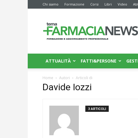
Chi siamo
Formazione
Corsi
Libri
Video
Ab
Farmacia
News
ATTUALITÀ
FATTI&PERSONE
GEST
Home
Autori
Articoli di
Davide Iozzi
3 ARTICOLI