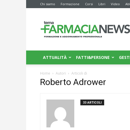
Chi siamo
Formazione
Corsi
Libri
Video
Ab
Farmacia
News
ATTUALITÀ
FATTI&PERSONE
GEST
Home
Autori
Articoli di
Roberto Adrower
33 ARTICOLI