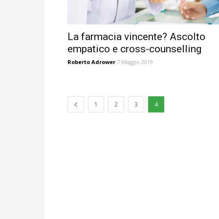
La farmacia vincente? Ascolto
empatico e cross-counselling
Roberto Adrower
7 Maggio 2019
1
2
3
4