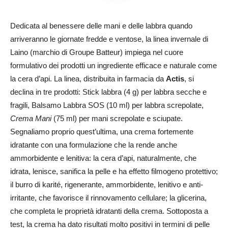
Dedicata al benessere delle mani e delle labbra quando
arriveranno le giornate fredde e ventose, la linea invernale di
Laino (marchio di Groupe Batteur) impiega nel cuore
formulativo dei prodotti un ingrediente efficace e naturale come
la cera d’api. La linea, distribuita in farmacia da
Actis
, si
declina in tre prodotti: Stick labbra (4 g) per labbra secche e
fragili, Balsamo Labbra SOS (10 ml) per labbra screpolate,
Crema Mani
(75 ml) per mani screpolate e sciupate.
Segnaliamo proprio quest’ultima, una crema fortemente
idratante con una formulazione che la rende anche
ammorbidente e lenitiva: la cera d’api, naturalmente, che
idrata, lenisce, sanifica la pelle e ha effetto filmogeno protettivo;
il burro di karité, rigenerante, ammorbidente, lenitivo e anti-
irritante, che favorisce il rinnovamento cellulare; la glicerina,
che completa le proprietà idratanti della crema. Sottoposta a
test, la crema ha dato risultati molto positivi in termini di pelle