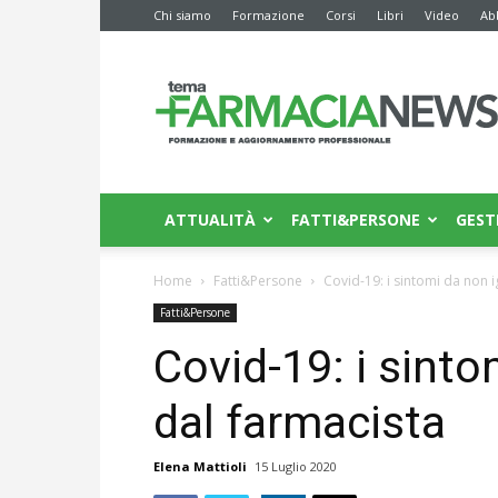
Chi siamo
Formazione
Corsi
Libri
Video
Ab
Farmacia
News
ATTUALITÀ
FATTI&PERSONE
GEST
Home
Fatti&Persone
Covid-19: i sintomi da non 
Fatti&Persone
Covid-19: i sinto
dal farmacista
Elena Mattioli
15 Luglio 2020