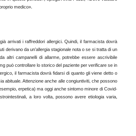
 proprio medico».
 arrivati i raffreddori allergici. Quindi, il farmacista dovrà
uti derivano da un’allergia stagionale nota o se si tratta di un
ltri campanelli di allarme, potrebbe essere ascrivibile
g può controllare lo storico del paziente per verificare se in
gico, il farmacista dovrà fidarsi di quanto gli viene detto o
 sia abituale. Attenzione anche alle congiuntiviti, che possono
er esempio, erpetica) ma oggi anche sintomo minore di Covid-
rointestinali, a loro volta, possono avere etiologia varia,