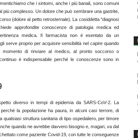
dimentichiamo che i sintomi, anche i più banali, sono comuni
e al più complesso. Un dolore che può sembrare una gastrite,
orso (dolore al petto retrosternale). La cosiddetta “diagnosi
 richiede approfondite conoscenze di patologia medica ed
ertinenza medica. Il farmacista non è esentato da un
i serve proprio per acquisire sensibilità nel capire quando
il momento di rinviare al medico, al pronto soccorso o
 continuo è indispensabile perché le conoscenze sono in
9
aspetto diverso in tempi di epidemia da SARS-CoV-2. La
perché la popolazione ha paura, in alcuni casi terrore, di
 qualsiasi struttura sanitaria di tipo ospedaliero, per timore
na anche quando ne avrebbe davvero bisogno e, magari, va dal
tichettato come paziente Covid-19, con tutte le conseguenze