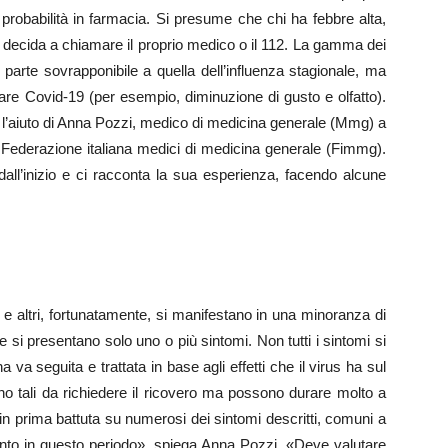
robabilità in farmacia. Si presume che chi ha febbre alta,
 si decida a chiamare il proprio medico o il 112. La gamma dei
arte sovrapponibile a quella dell’influenza stagionale, ma
are Covid-19 (per esempio, diminuzione di gusto e olfatto).
o l’aiuto di Anna Pozzi, medico di medicina generale (Mmg) a
la Federazione italiana medici di medicina generale (Fimmg).
dall’inizio e ci racconta la sua esperienza, facendo alcune
e altri, fortunatamente, si manifestano in una minoranza di
e si presentano solo uno o più sintomi. Non tutti i sintomi si
a seguita e trattata in base agli effetti che il virus ha sul
o tali da richiedere il ricovero ma possono durare molto a
o in prima battuta su numerosi dei sintomi descritti, comuni a
tento in questo periodo», spiega Anna Pozzi, «Deve valutare