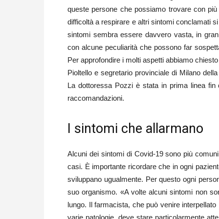
queste persone che possiamo trovare con più p
difficoltà a respirare e altri sintomi conclamati
sintomi sembra essere davvero vasta, in gran p
con alcune peculiarità che possono far sospett
Per approfondire i molti aspetti abbiamo chiest
Pioltello e segretario provinciale di Milano del
La dottoressa Pozzi è stata in prima linea fin 
raccomandazioni.
I sintomi che allarmano
Alcuni dei sintomi di Covid-19 sono più comuni 
casi. È importante ricordare che in ogni pazient
sviluppano ugualmente. Per questo ogni persona v
suo organismo. «A volte alcuni sintomi non son
lungo. Il farmacista, che può venire interpellat
varie patologie, deve stare particolarmente at