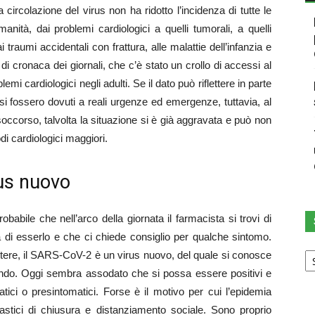
a circolazione del virus non ha ridotto l’incidenza di tutte le
anità, dai problemi cardiologici a quelli tumorali, a quelli
ai traumi accidentali con frattura, alle malattie dell’infanzia e
di cronaca dei giornali, che c’è stato un crollo di accessi al
mi cardiologici negli adulti. Se il dato può riflettere in parte
essi fossero dovuti a reali urgenze ed emergenze, tuttavia, al
occorso, talvolta la situazione si è già aggravata e può non
di cardiologici maggiori.
rus nuovo
obabile che nell’arco della giornata il farmacista si trovi di
 di esserlo e che ci chiede consiglio per qualche sintomo.
Sc
petere, il SARS-CoV-2 è un virus nuovo, del quale si conosce
u
ndo. Oggi sembra assodato che si possa essere positivi e
ca
atici o presintomatici. Forse è il motivo per cui l’epidemia
drastici di chiusura e distanziamento sociale. Sono proprio