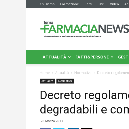
Chi siamo
Formazione
Corsi
Libri
Video
Ab
Farmacia
News
ATTUALITÀ
FATTI&PERSONE
GEST
Home
Attualità
Normativa
Decreto regolament
Attualità
Normativa
Decreto regolame
degradabili e co
28 Marzo 2013