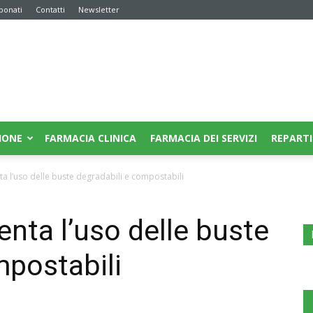
bonati
Contatti
Newsletter
IONE
FARMACIA CLINICA
FARMACIA DEI SERVIZI
REPARTI
a l’uso delle buste degradabili e compostabili
nta l’uso delle buste
mpostabili