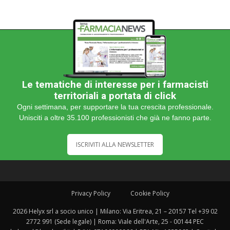
Le tematiche di interesse per i farmacisti
territoriali a portata di click
Ogni settimana, per supportare la tua crescita professionale.
Unisciti a oltre 35.100 professionisti che già ne fanno parte.
ISCRIVITI ALLA NEWSLETTER
Privacy Policy
Cookie Policy
2026 Helyx srl a socio unico | Milano: Via Eritrea, 21 – 20157 Tel +39 02
2772 991 (Sede legale) | Roma: Viale dell'Arte, 25 - 00144 PEC