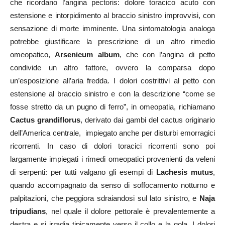
che ricordano l’angina pectoris: dolore toracico acuto con
estensione e intorpidimento al braccio sinistro improvvisi, con
sensazione di morte imminente. Una sintomatologia analoga
potrebbe giustificare la prescrizione di un altro rimedio
omeopatico,
Arsenicum album
, che con l’angina di petto
condivide un altro fattore, ovvero la comparsa dopo
un’esposizione all’aria fredda. I dolori costrittivi al petto con
estensione al braccio sinistro e con la descrizione “come se
fosse stretto da un pugno di ferro”, in omeopatia, richiamano
Cactus grandiflorus
, derivato dai gambi del cactus originario
dell’America centrale, impiegato anche per disturbi emorragici
ricorrenti. In caso di dolori toracici ricorrenti sono poi
largamente impiegati i rimedi omeopatici provenienti da veleni
di serpenti: per tutti valgano gli esempi di
Lachesis mutus
,
quando accompagnato da senso di soffocamento notturno e
palpitazioni, che peggiora sdraiandosi sul lato sinistro, e
Naja
tripudians
, nel quale il dolore pettorale è prevalentemente a
destra e si irradia tipicamente verso il collo e la gola. I dolori