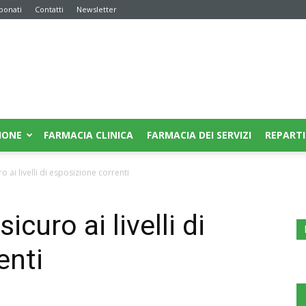
bonati
Contatti
Newsletter
IONE
FARMACIA CLINICA
FARMACIA DEI SERVIZI
REPARTI
o ai livelli di esposizione correnti
curo ai livelli di
enti