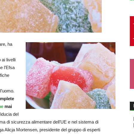
are, ha
i livelli
e l’Efsa
fiche
ll’uomo.
omplete
me
mai
fiducia del
ma di sicurezza alimentare dell’UE e nel sistema di
ga Alicja Mortensen, presidente del gruppo di esperti