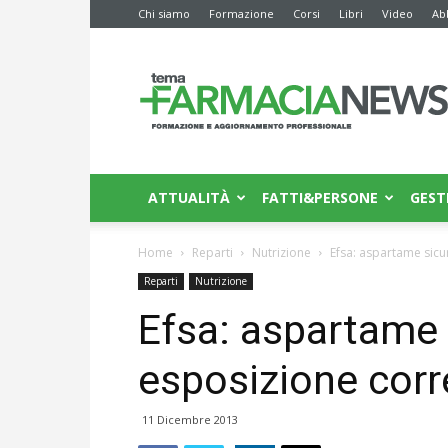
Chi siamo
Formazione
Corsi
Libri
Video
Ab
Farmacia
News
ATTUALITÀ
FATTI&PERSONE
GEST
Home
Reparti
Nutrizione
Efsa: aspartame sicur
Reparti
Nutrizione
Efsa: aspartame si
esposizione corr
11 Dicembre 2013