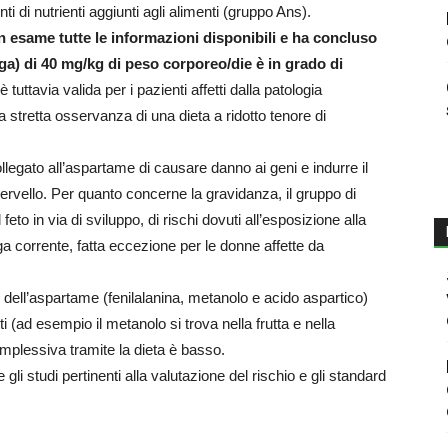
fonti di nutrienti aggiunti agli alimenti (gruppo Ans).
in esame tutte le informazioni disponibili e ha concluso
ga) di 40 mg/kg di peso corporeo/die è in grado di
 tuttavia valida per i pazienti affetti dalla patologia
 stretta osservanza di una dieta a ridotto tenore di
ollegato all’aspartame di causare danno ai geni e indurre il
cervello. Per quanto concerne la gravidanza, il gruppo di
 feto in via di sviluppo, di rischi dovuti all’esposizione alla
ga corrente, fatta eccezione per le donne affette da
e dell’aspartame (fenilalanina, metanolo e acido aspartico)
i (ad esempio il metanolo si trova nella frutta e nella
omplessiva tramite la dieta è basso.
re gli studi pertinenti alla valutazione del rischio e gli standard