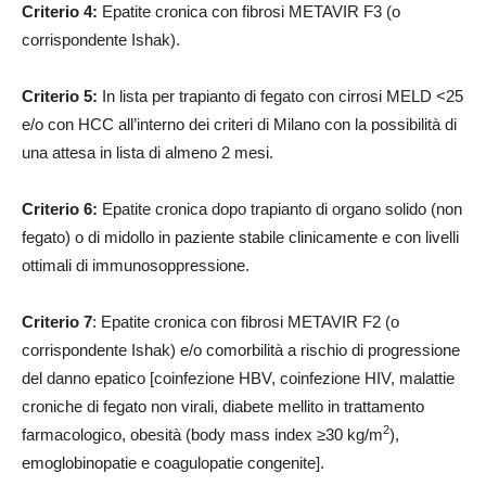
Criterio 4:
Epatite cronica con fibrosi METAVIR F3 (o
corrispondente Ishak).
Criterio 5:
In lista per trapianto di fegato con cirrosi MELD <25
e/o con HCC all’interno dei criteri di Milano con la possibilità di
una attesa in lista di almeno 2 mesi.
Criterio 6:
Epatite cronica dopo trapianto di organo solido (non
fegato) o di midollo in paziente stabile clinicamente e con livelli
ottimali di immunosoppressione.
Criterio 7
: Epatite cronica con fibrosi METAVIR F2 (o
corrispondente Ishak) e/o comorbilità a rischio di progressione
del danno epatico [coinfezione HBV, coinfezione HIV, malattie
croniche di fegato non virali, diabete mellito in trattamento
2
farmacologico, obesità (body mass index ≥30 kg/m
),
emoglobinopatie e coagulopatie congenite].