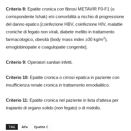
Criterio 8:
Epatite cronica con fibrosi METAVIR F0-F1 (o
corrispondente Ishak) e/o comorbilità a rischio di progressione
del danno epatico [coinfezione HBV, coinfezione HIV, malattie
croniche di fegato non virali, diabete mellito in trattamento
2
farmacologico, obesità (body mass index ≥30 kg/m
),
emoglobinopatie e coagulopatie congenite].
Criterio 9:
Operatori sanitari infetti.
Criterio 10:
Epatite cronica o cirrosi epatica in paziente con
insufficienza renale cronica in trattamento emodialitico.
Criterio 11:
Epatite cronica nel paziente in lista d’attesa per
trapianto di organo solido (non fegato) o di midollo.
TAG
Aifa
Epatite C