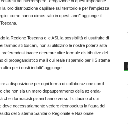
costretti ad interrompere l’erogazione di quest’importante
r la loro distribuzione capillare sul territorio e per l’ampiezza
meglio, come hanno dimostrato in questi anni” aggiunge il
n Toscana.
do la Regione Toscana e le ASL la possibilità di usufruire di
 farmacisti toscani, non si utilizzino le nostre potenzialità
referendosi invece ricercare altre formule distributive del
no di propagandistico ma il cui reale risparmio per il Sistema
 altro per i costi indotti” aggiunge.
a disposizione per ogni forma di collaborazione con il
ento che non sia un mero depauperamento della azienda-
à che i farmacisti pisani hanno verso il cittadino al cui
e deve necessariamente vedere riconosciuta la figura del
esidio del Sistema Sanitario Regionale e Nazionale.