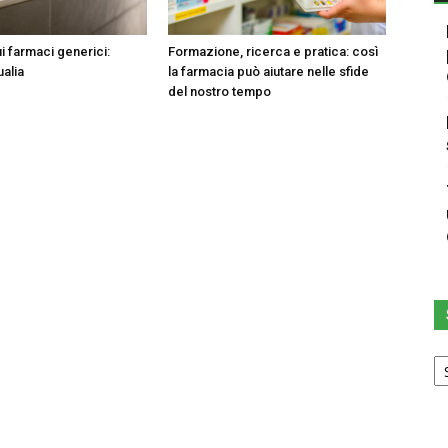
i farmaci generici:
Formazione, ricerca e pratica: così
ualia
la farmacia può aiutare nelle sfide
del nostro tempo
Sc
u
ca