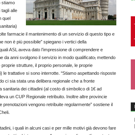
o stiamo
tagli alle
n quel
anitaria)
olte farmacie il mantenimento di un servizio di questo tipo e
 non è più possibile” spiegano i vertici della
 quali ASL aveva dato l’impressione di comprendere e
e da anni svolgono il servizio in modo qualificato
,
mettendo
e proprie strutture, il proprio personale, le proprie
) le trattative si sono interrotte. “Stiamo aspettando risposte
o ci sia stata una delibera regionale che a fronte
 sanitaria dei cittadini (al costo di simbolico di 1€ ad
deva un CUP Regionale retribuito. Inoltre altre provincie
e prenotazioni vengono retribuite regolarmente” sostiene il
heli.
dini, i quali in alcuni casi e per mille motivi già devono fare