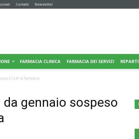
bonati
Contatti
Newsletter
IONE
FARMACIA CLINICA
FARMACIA DEI SERVIZI
REPARTI
eso il CUP in farmacia
: da gennaio sospeso
a