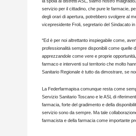
la spola ai distretti ASL, siamo nostro malgrado
,
servizio per il cittadino, che pure le farmacie, pe
degli orari di apertura, potrebbero svolgere al 
vicepresidente Froli, segretario del Sindacato i
“Ed è per noi altrettanto inspiegabile come, aven
professionalità sempre disponibili come quelle dei
apprezzandole come vere e proprie opportunità, p
farmaco e interventi sul territorio che molto han
Sanitario Regionale è tutto da dimostrare
,
se non
La Federfarmapisa comunque resta come sempre 
Servizio Sanitario Toscano e le ASL di riferim
farmacia, forte del gradimento e della disponibilit
servizio sono da sempre. Ma tale collaborazion
farmacista e della farmacia come importante pr