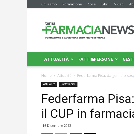
Chi siamo
Formazione
Corsi
Libri
Video
Ab
Farmacia
News
ATTUALITÀ
FATTI&PERSONE
GEST
Home
Attualità
Federfarma Pisa: da gennaio sosp
Attualità
Professione
Federfarma Pisa
il CUP in farmaci
16 Dicembre 2013