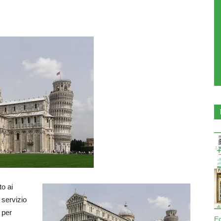
o ai
 servizio
 per
E