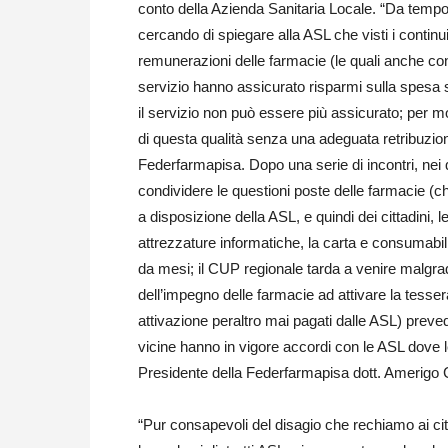
conto della Azienda Sanitaria Locale. “Da temp
cercando di spiegare alla ASL che visti i continui 
remunerazioni delle farmacie (le quali anche co
servizio hanno assicurato risparmi sulla spesa s
il servizio non può essere più assicurato; per m
di questa qualità senza una adeguata retribuzione
Federfarmapisa. Dopo una serie di incontri, nei
condividere le questioni poste delle farmacie (ch
a disposizione della ASL
,
e quindi dei cittadini, l
attrezzature informatiche, la carta e consumabili
da mesi; il CUP regionale tarda a venire malgrad
dell’impegno delle farmacie ad attivare la tessera
attivazione peraltro mai pagati dalle ASL) preve
vicine hanno in vigore accordi con le ASL dove l
Presidente della Federfarmapisa dott. Amerigo C
“Pur consapevoli del disagio che rechiamo ai citta