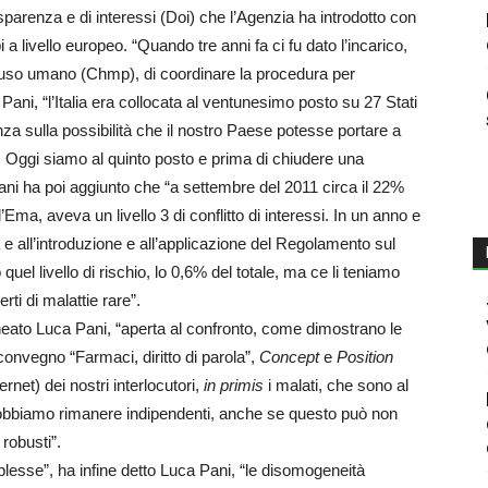
asparenza e di interessi (Doi) che l’Agenzia ha introdotto con
 livello europeo. “Quando tre anni fa ci fu dato l’incarico,
er uso umano (Chmp), di coordinare la procedura per
 Pani, “l’Italia era collocata al ventunesimo posto su 27 Stati
nza sulla possibilità che il nostro Paese potesse portare a
. Oggi siamo al quinto posto e prima di chiudere una
ni ha poi aggiunto che “a settembre del 2011 circa il 22%
ll’Ema, aveva un livello 3 di conflitto di interessi. In un anno e
 e all’introduzione e all’applicazione del Regolamento sul
quel livello di rischio, lo 0,6% del totale, ma ce li teniamo
erti di malattie rare”.
ineato Luca Pani, “aperta al confronto, come dimostrano le
convegno “Farmaci, diritto di parola”,
Concept
e
Position
ernet) dei nostri interlocutori,
in primis
i malati, che sono al
 dobbiamo rimanere indipendenti, anche se questo può non
 robusti”.
lesse”, ha infine detto Luca Pani, “le disomogeneità