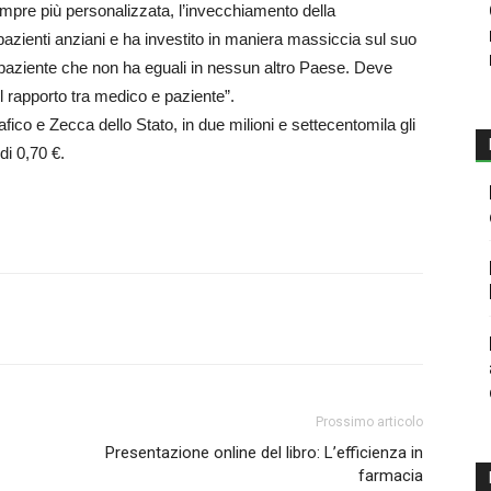
empre più personalizzata, l’invecchiamento della
 pazienti anziani e ha investito in maniera massiccia sul suo
paziente che non ha eguali in nessun altro Paese. Deve
l rapporto tra medico e paziente”.
rafico e Zecca dello Stato, in due milioni e settecentomila gli
di 0,70 €.
Prossimo articolo
Presentazione online del libro: L’efficienza in
farmacia