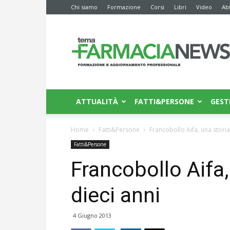
Chi siamo
Formazione
Corsi
Libri
Video
Ab
Farmacia
News
ATTUALITÀ
FATTI&PERSONE
GEST
Home
Fatti&Persone
Francobollo Aifa, una storia
Fatti&Persone
Francobollo Aifa,
dieci anni
4 Giugno 2013