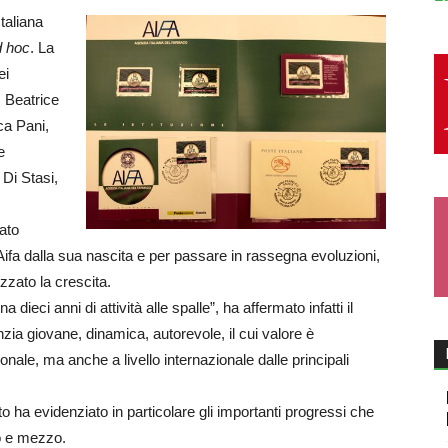
Italiana
d hoc
. La
ei
, Beatrice
ca Pani,
e
 Di Stasi,
ato
a Aifa dalla sua nascita e per passare in rassegna evoluzioni,
zato la crescita.
dieci anni di attività alle spalle”, ha affermato infatti il
zia giovane, dinamica, autorevole, il cui valore è
onale, ma anche a livello internazionale dalle principali
to ha evidenziato in particolare gli importanti progressi che
no e mezzo.