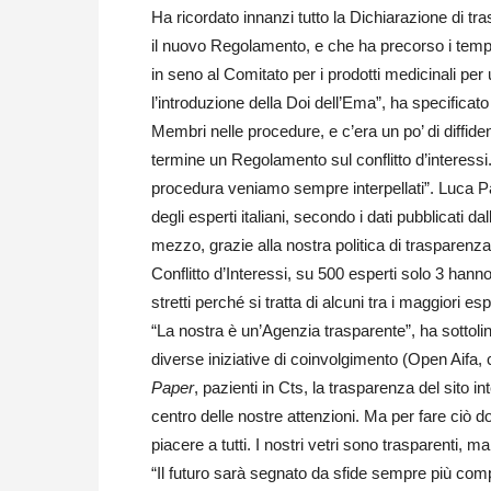
Ha ricordato innanzi tutto la Dichiarazione di tr
il nuovo Regolamento, e che ha precorso i tempi a
in seno al Comitato per i prodotti medicinali p
l’introduzione della Doi dell’Ema”, ha specificato
Membri nelle procedure, e c’era un po’ di diffide
termine un Regolamento sul conflitto d’interessi
procedura veniamo sempre interpellati”. Luca Pa
degli esperti italiani, secondo i dati pubblicati da
mezzo, grazie alla nostra politica di trasparenza
Conflitto d’Interessi, su 500 esperti solo 3 hanno 
stretti perché si tratta di alcuni tra i maggiori esp
“La nostra è un’Agenzia trasparente”, ha sottol
diverse iniziative di coinvolgimento (Open Aifa, 
Paper
, pazienti in Cts, la trasparenza del sito int
centro delle nostre attenzioni. Ma per fare ciò
piacere a tutti. I nostri vetri sono trasparenti, ma
“Il futuro sarà segnato da sfide sempre più comp